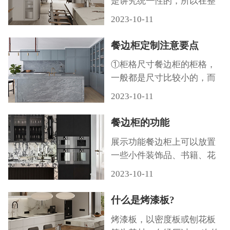
是讲究统一性的，所以在整
体风格上就要做到相搭配，
2023-10-11
某个地方不能显得太突出，
一定要注重整体的统一性，
餐边柜定制注意要点
这样才能展现出好的效果。
①柜格尺寸餐边柜的柜格，
②实用性…
一般都是尺寸比较小的，而
餐边柜的底部又是一个不会
2023-10-11
经常用到的位置，在规划餐
边柜内部设计的时候，可以
餐边柜的功能
把餐边柜底部的柜子做成一
展示功能餐边柜上可以放置
个大柜格…
一些小件装饰品、书籍、花
卉以及瓷器之类等等，起到
2023-10-11
陈列展示的装饰效果，也会
使得用餐氛围更加富有情
什么是烤漆板?
调。餐台辅助功能家庭使用
烤漆板，以密度板或刨花板
的餐桌桌面…