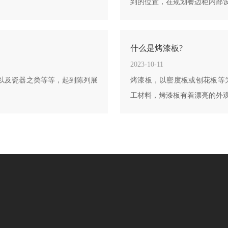
到的位置，在规划餐边柜内部
什么是烤漆板?
2023-10-11
以及瓷器之类等等，起到陈列展
烤漆板，以密度板或刨花板等为
工材料，烤漆板有着漂亮的外