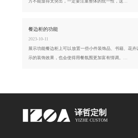
方不能显得太突出，一定要注重整体的统一性，这…
餐边柜的功能
2023-10-11
展示功能餐边柜上可以放置一些小件装饰品、书籍、花卉
示的装饰效果，也会使得用餐氛围更加富有情调。…
译哲定制
YIZHE CUSTOM