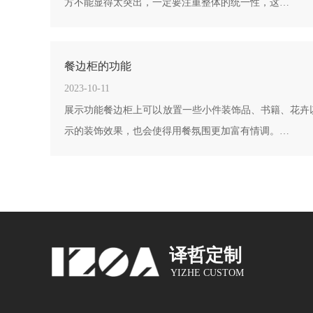
方不能显得太突出，一定要注重整体的统一性，这…
餐边柜的功能
2023-10-11
展示功能餐边柜上可以放置一些小件装饰品、书籍、花卉
示的装饰效果，也会使得用餐氛围更加富有情调。…
译哲定制
YIZHE CUSTOM