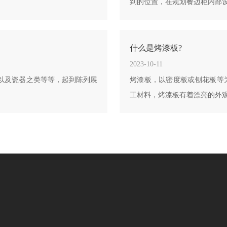
到的位置，在规划餐边柜内部
什么是烤漆板?
2023-10-11
以及瓷器之类等等，起到陈列展
烤漆板，以密度板或刨花板等为
工材料，烤漆板有着漂亮的外