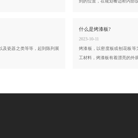
到的位置，在规划餐边柜内部
什么是烤漆板?
2023-10-11
以及瓷器之类等等，起到陈列展
烤漆板，以密度板或刨花板等为
工材料，烤漆板有着漂亮的外