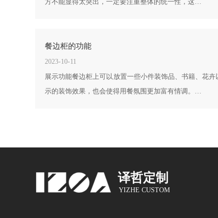
方不能显得太突出，一定要注重整体的统一性，这…
餐边柜的功能
2023-10-11
展示功能餐边柜上可以放置一些小件装饰品、书籍、花卉
示的装饰效果，也会使得用餐氛围更加富有情调。…
译哲定制
YIZHE CUSTOM