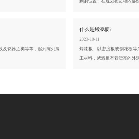
到的位置，在规划餐边柜内部
什么是烤漆板?
2023-10-11
以及瓷器之类等等，起到陈列展
烤漆板，以密度板或刨花板等为
工材料，烤漆板有着漂亮的外