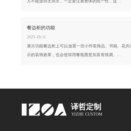
方不能显得太突出，一定要注重整体的统一性，这…
餐边柜的功能
2023-10-11
展示功能餐边柜上可以放置一些小件装饰品、书籍、花卉
示的装饰效果，也会使得用餐氛围更加富有情调。…
译哲定制
YIZHE CUSTOM